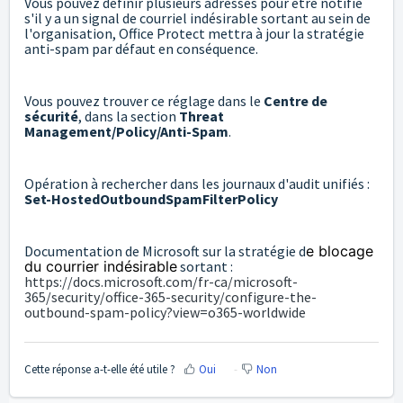
Vous pouvez définir plusieurs adresses pour être notifié
s'il y a un signal de courriel indésirable sortant au sein de
l'organisation, Office Protect mettra à jour la stratégie
anti-spam par défaut en conséquence.
Vous pouvez trouver ce réglage dans le
Centre de
sécurité
, dans la section
Threat
Management/Policy/Anti-Spam
.
Opération à rechercher dans les journaux d'audit unifiés :
Set-HostedOutboundSpamFilterPolicy
Documentation de Microsoft sur la stratégie d
e blocage
du courrier indésirable
sortant :
https://docs.microsoft.com/fr-ca/microsoft-
365/security/office-365-security/configure-the-
outbound-spam-policy?view=o365-worldwide
Cette réponse a-t-elle été utile ?
Oui
Non