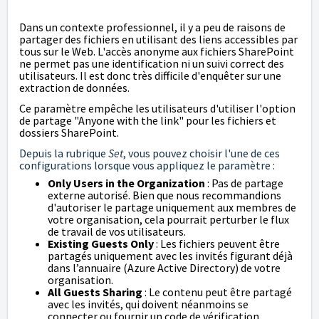
Dans un contexte professionnel, il y a peu de raisons de
partager des fichiers en utilisant des liens accessibles par
tous sur le Web. L'accès anonyme aux fichiers SharePoint
ne permet pas une identification ni un suivi correct des
utilisateurs. Il est donc très difficile d'enquêter sur une
extraction de données.
Ce paramètre empêche les utilisateurs d'utiliser l'option
de partage "Anyone with the link" pour les fichiers et
dossiers SharePoint.
Depuis la rubrique
Set
, vous pouvez choisir l'une de ces
configurations lorsque vous appliquez le paramètre :
Only Users in the Organization
: Pas de partage
externe autorisé. Bien que nous recommandions
d'autoriser le partage uniquement aux membres de
votre organisation
, cela pourrait perturber le flux
de travail de vos utilisateurs.
Existing Guests Only
: Les fichiers peuvent être
partagés uniquement avec les invités figurant déjà
dans l’annuaire (Azure Active Directory) de votre
organisation.
All Guests Sharing
: Le contenu peut être partagé
avec les invités, qui doivent néanmoins se
connecter ou fournir un code de vérification.