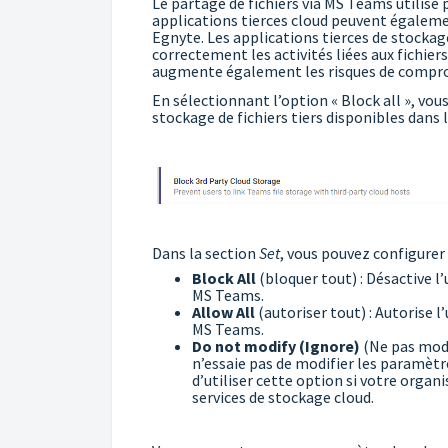
Le partage de fichiers via MS Teams utilise
applications tierces cloud peuvent également
Egnyte. Les applications tierces de stockag
correctement les activités liées aux fichier
augmente également les risques de compro
En sélectionnant l’option « Block all », vous
stockage de fichiers tiers disponibles dans l
Dans la section
Set
, vous pouvez configurer 
Block All
(bloquer tout) : Désactive l’
MS Teams.
Allow All
(autoriser tout) : Autorise l
MS Teams.
Do not modify (Ignore)
(Ne pas modif
n’essaie pas de modifier les paramèt
d’utiliser cette option si votre organ
services de stockage cloud.